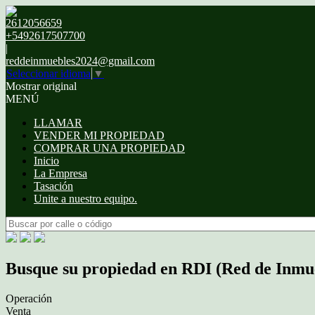
2612056659
+5492617507700
|
reddeinmuebles2024@gmail.com
Seleccionar idioma
▼
Mostrar original
MENÚ
LLAMAR
VENDER MI PROPIEDAD
COMPRAR UNA PROPIEDAD
Inicio
La Empresa
Tasación
Unite a nuestro equipo.
Busque su propiedad en RDI (Red de Inmu
Operación
Venta