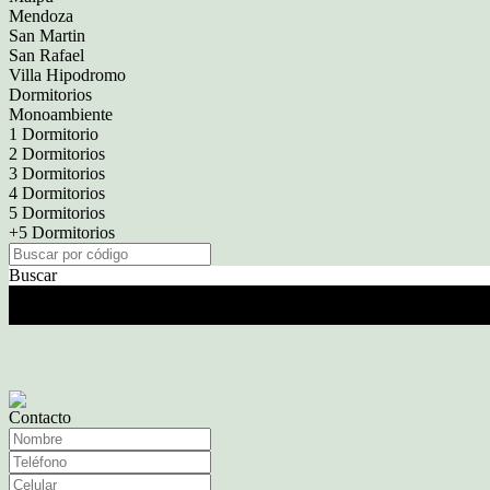
Mendoza
San Martin
San Rafael
Villa Hipodromo
Dormitorios
Monoambiente
1 Dormitorio
2 Dormitorios
3 Dormitorios
4 Dormitorios
5 Dormitorios
+5 Dormitorios
Buscar
Somos una Empresa conformada por un Staff de Jóvenes Profesionales, 
requieren en la actualidad.
Contacto